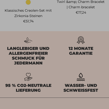
Twirl &amp; Charm Bracelet
| Charm bracelet
Klassisches Creolen-Set mit
Normaler Preis
€17,24
Zirkonia-Steinen
Normaler Preis
€51,74
LANGLEBIGER UND
12 MONATE
ALLERGENFREIER
GARANTIE
SCHMUCK FÜR
JEDERMANN
95 % CO2-NEUTRALE
WASSER- UND
LIEFERUNG
SCHWEISSFEST