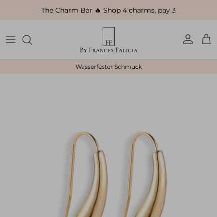
Direkt zum Inhalt
The Charm Bar 🔥 Shop 4 charms, pay 3
Konto
Ein
Wasserfester Schmuck
Zu Produktinformationen springen