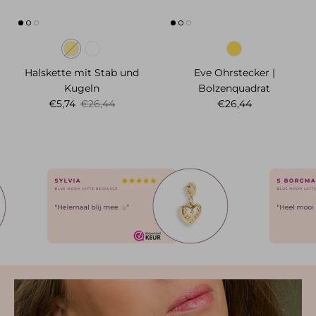
Halskette mit Stab und
Eve Ohrstecker |
Kugeln
Bolzenquadrat
Verkaufspreis
Normaler Preis
Normaler Preis
€5,74
€26,44
€26,44