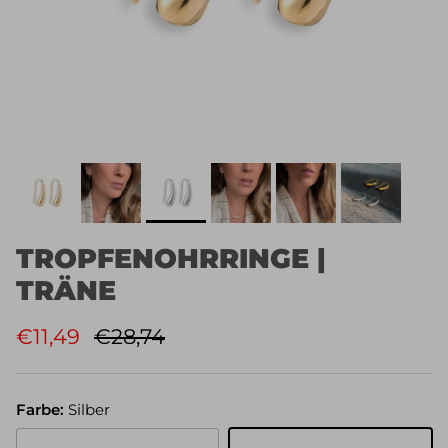
TROPFENOHRRINGE |
TRÄNE
Verkaufspreis
Normaler Preis
€11,49
€28,74
Farbe:
Silber