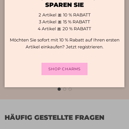
SPAREN SIE
WASSERDICHT
2 Artikel 🎀 10 % RABATT
Hallo, suchen Sie nach Schmuck, der Ihren
3 Artikel 🎀 15 % RABATT
täglichen Abenteuern wirklich standhält? Keine
4 Artikel 🎀 20 % RABATT
Sorgen mehr! Unsere Kollektion ist für ihre
Möchten Sie sofort mit 10 % Rabatt auf Ihren ersten
Langlebigkeit und ihren Stil bekannt. Dieser
Artikel einkaufen? Jetzt registrieren.
Schmuck hält einiges aus und ist wasser- und
schweißbeständig. Worauf warten Sie noch?
Bereichern Sie Ihren Look und tragen Sie sie
SHOP CHARMS
jeden Tag mit Stolz!
HÄUFIG GESTELLTE FRAGEN