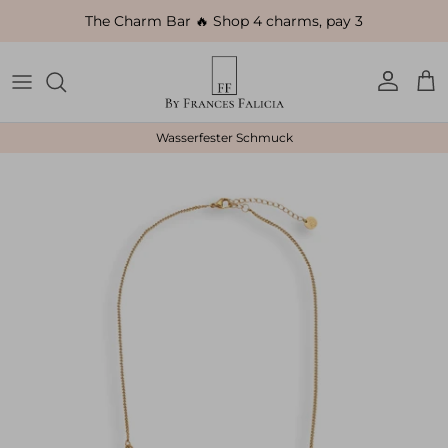
Direkt zum Inhalt
The Charm Bar 🔥 Shop 4 charms, pay 3
Konto
Ein
Wasserfester Schmuck
Zu Produktinformationen springen