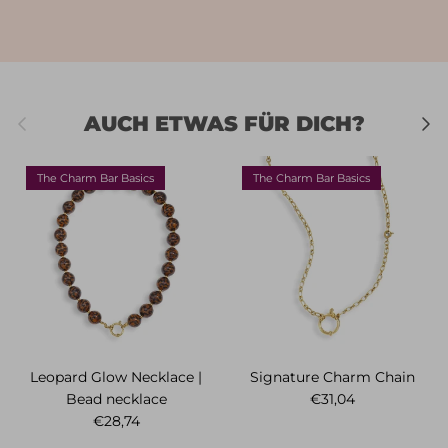
Vorherige
Näch
AUCH ETWAS FÜR DICH?
The Charm Bar Basics
The Charm Bar Basics
Leopard Glow Necklace |
Signature Charm Chain
Normaler Preis
Bead necklace
€31,04
Normaler Preis
€28,74