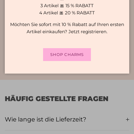
3 Artikel 🎀 15 % RABATT
täglichen Abenteuern wirklich standhält? Keine
4 Artikel 🎀 20 % RABATT
Sorgen mehr! Unsere Kollektion ist für ihre
Langlebigkeit und ihren Stil bekannt. Dieser
Möchten Sie sofort mit 10 % Rabatt auf Ihren ersten
Schmuck hält einiges aus und ist wasser- und
Artikel einkaufen? Jetzt registrieren.
schweißbeständig. Worauf warten Sie noch?
Bereichern Sie Ihren Look und tragen Sie sie
jeden Tag mit Stolz!
SHOP CHARMS
HÄUFIG GESTELLTE FRAGEN
Wie lange ist die Lieferzeit?