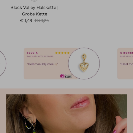
Black Valley Halskette |
Grobe Kette
Verkaufspreis
Normaler Preis
€11,49
€40,24