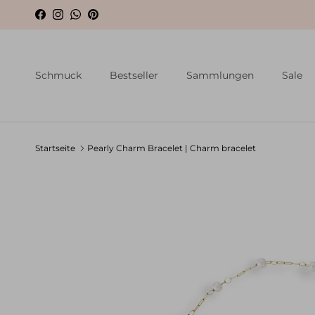
Direkt zum Inhalt
Facebook
Instagram
WhatsApp
Pinterest
Schmuck
Bestseller
Sammlungen
Sale
Startseite
Pearly Charm Bracelet | Charm bracelet
Zu Produktinformationen springen