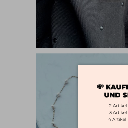
💸 KAUF
UND S
2 Artike
3 Artike
4 Artike