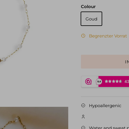
Colour
Goud
Begrenzter Vorrat
I
Hypoallergenic
Water and sweat p