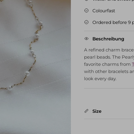
Colourfast
Ordered before 9 
Beschreibung
A refined charm brace
pearl beads. The Pearl
favorite charms from
with other bracelets a
look every day.
Size