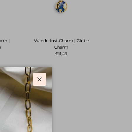
arm |
Wanderlust Charm | Globe
m
Charm
Preis
Normaler Preis
€11,49
Schließen