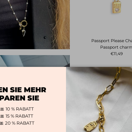
Passport Please Ch
Passport char
Normaler 
€11,49
EN SIE MEHR
PAREN SIE
l 🎀 10 % RABATT
l 🎀 15 % RABATT
l 🎀 20 % RABATT