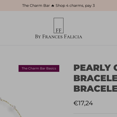
The Charm Bar 🔥 Shop 4 charms, pay 3
PEARLY
The Charm Bar Basics
BRACELE
BRACEL
Normaler Prei
€17,24