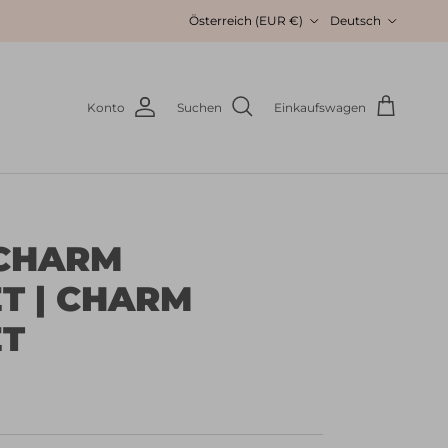
Land/Region
Sprache
Österreich (EUR €)
Deutsch
Konto
Suchen
Einkaufswagen
 CHARM
T | CHARM
ET
s