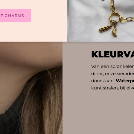
P CHARMS
KEY FEATURES
KLEURV
Van een sprankelen
diner, onze sierad
doorstaan.
Waterpr
kunt stralen, bij el