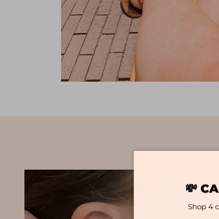
💸 C
Shop 4 c