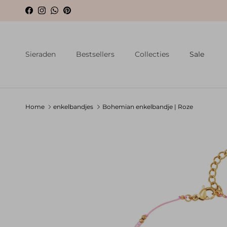
Ga naar inhoud
Facebook
Instagram
WhatsApp
Pinterest
Sieraden
Bestsellers
Collecties
Sale
Home
enkelbandjes
Bohemian enkelbandje | Roze
Ga direct naar productinformatie