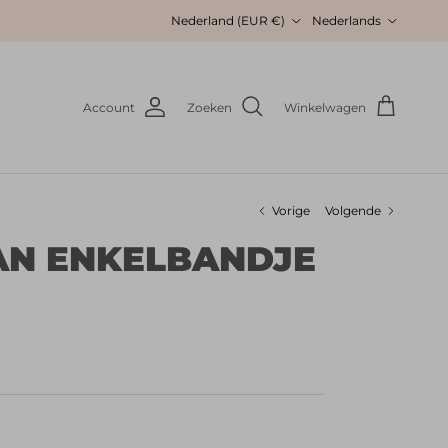
Land/Regio
Taal
Nederland (EUR €)
Nederlands
Account
Zoeken
Winkelwagen
Vorige
Volgende
AN ENKELBANDJE
re prijs