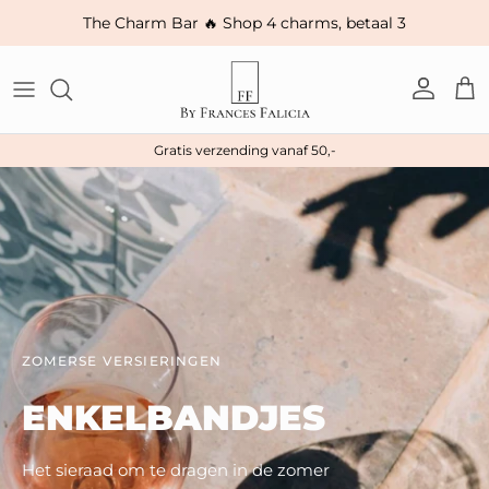
Ga naar inhoud
The Charm Bar 🔥 Shop 4 charms, betaal 3
Account
Win
Gratis verzending vanaf 50,-
ZOMERSE VERSIERINGEN
ENKELBANDJES
Het sieraad om te dragen in de zomer