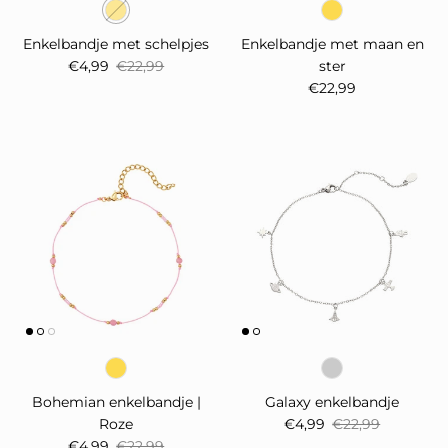
Enkelbandje met schelpjes
Enkelbandje met maan en
Verkoopprijs
Reguliere prijs
€4,99
€22,99
ster
Reguliere prijs
€22,99
Bohemian enkelbandje |
Galaxy enkelbandje
Verkoopprijs
Reguliere prijs
Roze
€4,99
€22,99
Verkoopprijs
Reguliere prijs
€4,99
€22,99