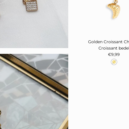
Golden Croissant C
Croissant bede
Reguliere 
€9,99
ADEAUTJE
harms, betaal 3