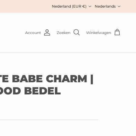
Land/Regio
Taal
Nederland (EUR €)
Nederlands
Account
Zoeken
Winkelwagen
E BABE CHARM |
OOD BEDEL
s