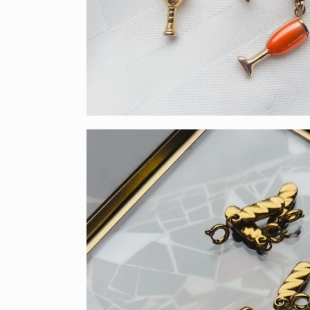
💸 C
Shop 4 c