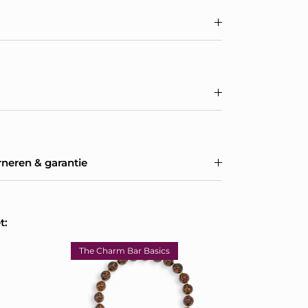
rneren & garantie
t:
The Charm Bar Basics