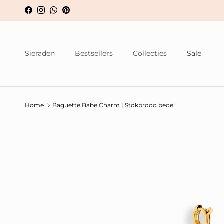
Ga naar inhoud
Facebook
Instagram
WhatsApp
Pinterest
Sieraden
Bestsellers
Collecties
Sale
Home
Baguette Babe Charm | Stokbrood bedel
Ga direct naar productinformatie