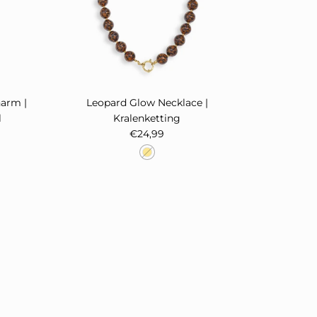
harm |
Leopard Glow Necklace |
l
Kralenketting
prijs
Reguliere prijs
€24,99
Sluiten